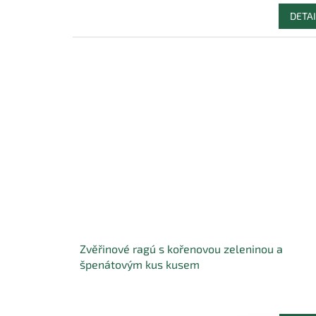
DETAI
Zvěřinové ragú s kořenovou zeleninou a
špenátovým kus kusem