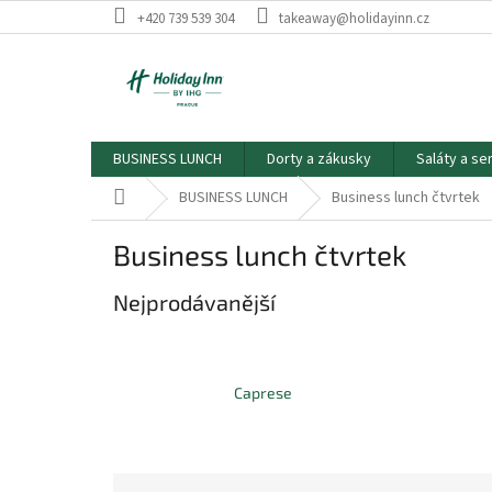
Přejít
+420 739 539 304
takeaway@holidayinn.cz
na
obsah
BUSINESS LUNCH
Dorty a zákusky
Saláty a se
Domů
BUSINESS LUNCH
Business lunch čtvrtek
Business lunch čtvrtek
Nejprodávanější
Caprese
Ř