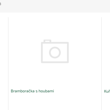
ě
Bramboračka s houbami
Kuř