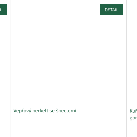
L
DETAIL
Vepřový perkelt se špeclemi
Kuř
gor